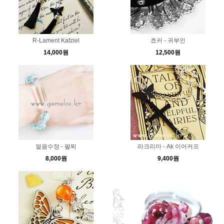
R-Lament Kafziel
쵸커 - 귀부인
14,000원
12,500원
얼음수정 - 팔찌
라크리마 - Ak 이어커프
8,000원
9,400원