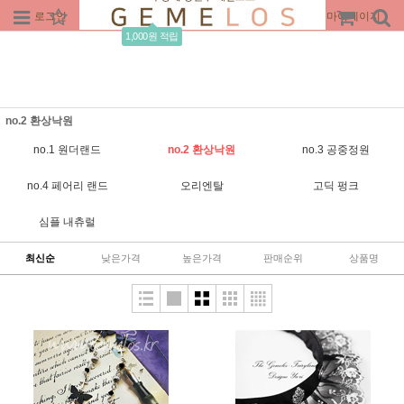
로그인
회원가입
주문조회
마이페이지
1,000원 적립
no.2 환상낙원
no.1 원더랜드
no.2 환상낙원
no.3 공중정원
no.4 페어리 랜드
오리엔탈
고딕 펑크
심플 내츄럴
최신순
낮은가격
높은가격
판매순위
상품명