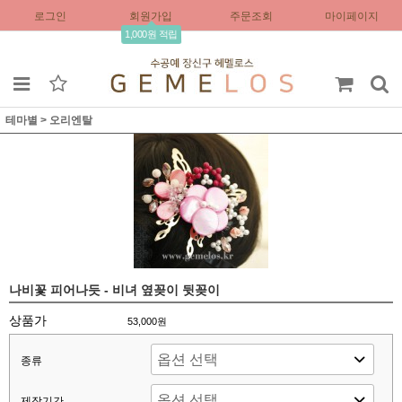
로그인
회원가입
주문조회
마이페이지
1,000원 적립
테마별
>
오리엔탈
나비꽃 피어나듯 - 비녀 옆꽂이 뒷꽂이
상품가
53,000원
종류
제작기간