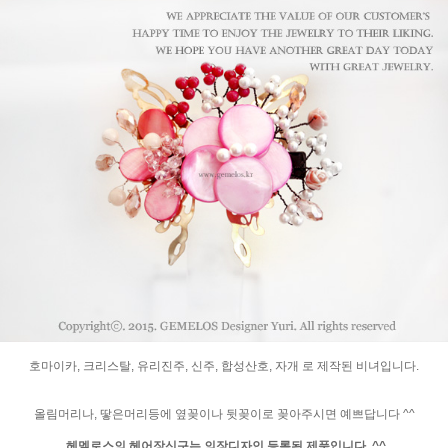
호마이카, 크리스탈, 유리진주, 신주, 합성산호, 자개 로 제작된 비녀입니다.
올림머리나, 땋은머리등에 옆꽂이나 뒷꽂이로 꽂아주시면 예쁘답니다 ^^
헤멜로스의 헤어장신구는 의장디자인 등록된 제품입니다. ^^