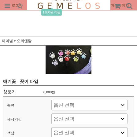
로그인
회원가입
주문조회
마이페이지
1,000원 적립
테마별
>
오리엔탈
애기꽃 - 꽂이 타입
상품가
8,000원
종류
제작기간
색상