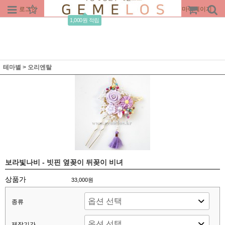
로그인
회원가입
주문조회
마이페이지
1,000원 적립
테마별
>
오리엔탈
보라빛나비 - 빗핀 옆꽂이 뒤꽂이 비녀
상품가
33,000원
종류
제작기간