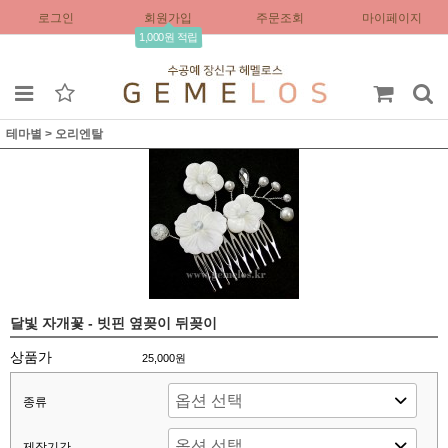
로그인
회원가입
주문조회
마이페이지
1,000원 적립
테마별
>
오리엔탈
달빛 자개꽃 - 빗핀 옆꽂이 뒤꽂이
상품가
25,000원
종류
제작기간