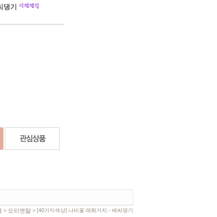
배씨댕기
별
오리엔탈
>
> [40가지색상] 나비꽃 매화가지 - 배씨댕기