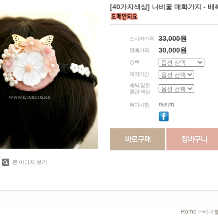
[40가지색상] 나비꽃 매화가지 - 
33,000원
소비자가격
30,000원
판매가격
종류
제작기간
배씨 밑판
원단 색상
특이사항
머리띠
큰 이미지 보기
Home
테마
>